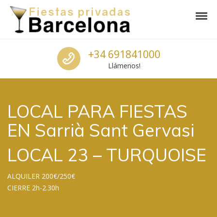
Skip to navigation
Skip to content
Tog
Fiestas Privadas Barcelona
Locales para fiestas baratos en Barcelona
Call us
+34 691841000
Llámenos!
LOCAL PARA FIESTAS
EN Sarrià Sant Gervasi
LOCAL 23 – TURQUOISE
ALQUILER 200€/250€
CIERRE 2h-2.30h