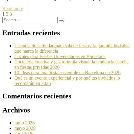
Read more
Paginación
Page
Page
Page
Next
1
2
3
Search
page
de
Search
for:
entradas
Entradas recientes
Licencia de actividad para sala de fiestas: la garantía invisible
que marca la diferencia
Locales para Fiestas Universitarias en Barcelona
Coctelería creativa y gastronomía visual: la tendencia estrella
en fiestas privadas 2026
10 ideas para una fiesta sostenible en Barcelona en 2026
Qué es un evento experiencial y por qué tus invitados lo
recordarán en 2026
Comentarios recientes
Archivos
junio 2026
mayo 2026
abril 2026