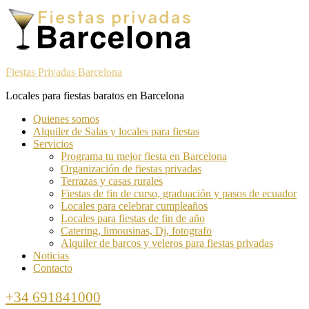
Skip
Skip
to
to
navigation
content
Fiestas Privadas Barcelona
Locales para fiestas baratos en Barcelona
Toggle
Quienes somos
navigation
Alquiler de Salas y locales para fiestas
menu
Servicios
Programa tu mejor fiesta en Barcelona
Organización de fiestas privadas
Terrazas y casas rurales
Fiestas de fin de curso, graduación y pasos de ecuador
Locales para celebrar cumpleaños
Locales para fiestas de fin de año
Catering, limousinas, Dj, fotografo
Alquiler de barcos y veleros para fiestas privadas
Noticias
Contacto
Call
+34 691841000