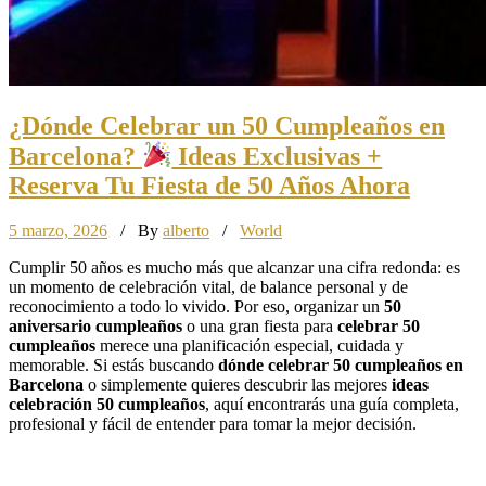
¿Dónde Celebrar un 50 Cumpleaños en
Barcelona?
Ideas Exclusivas +
Reserva Tu Fiesta de 50 Años Ahora
5 marzo, 2026
/ By
alberto
/
World
Cumplir 50 años es mucho más que alcanzar una cifra redonda: es
un momento de celebración vital, de balance personal y de
reconocimiento a todo lo vivido. Por eso, organizar un
50
aniversario cumpleaños
o una gran fiesta para
celebrar 50
cumpleaños
merece una planificación especial, cuidada y
memorable. Si estás buscando
dónde celebrar 50 cumpleaños en
Barcelona
o simplemente quieres descubrir las mejores
ideas
celebración 50 cumpleaños
, aquí encontrarás una guía completa,
profesional y fácil de entender para tomar la mejor decisión.