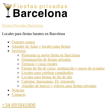
Skip
Skip
to
to
navigation
content
Fiestas Privadas Barcelona
Locales para fiestas baratos en Barcelona
Toggle
Quienes somos
navigation
Alquiler de Salas y locales para fiestas
menu
Servicios
Programa tu mejor fiesta en Barcelona
Organización de fiestas privadas
Terrazas y casas rurales
Fiestas de fin de curso, graduación y pasos de ecuador
Locales para celebrar cumpleaños
Locales para fiestas de fin de año
Catering, limousinas, Dj, fotografo
Alquiler de barcos y veleros para fiestas privadas
Noticias
Contacto
Call
+34 691841000