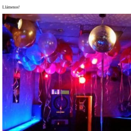
us
Llámenos!