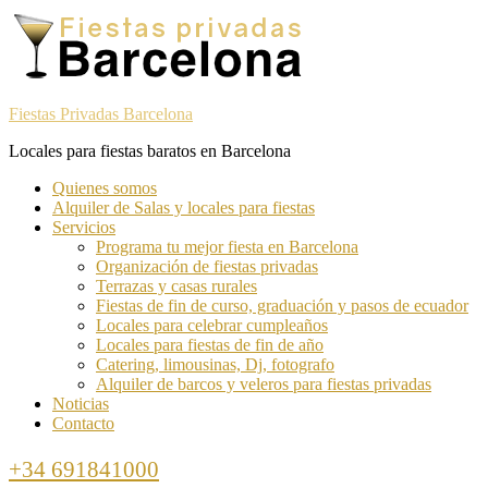
Skip
Skip
to
to
navigation
content
Fiestas Privadas Barcelona
Locales para fiestas baratos en Barcelona
Toggle
Quienes somos
navigation
Alquiler de Salas y locales para fiestas
menu
Servicios
Programa tu mejor fiesta en Barcelona
Organización de fiestas privadas
Terrazas y casas rurales
Fiestas de fin de curso, graduación y pasos de ecuador
Locales para celebrar cumpleaños
Locales para fiestas de fin de año
Catering, limousinas, Dj, fotografo
Alquiler de barcos y veleros para fiestas privadas
Noticias
Contacto
Call
+34 691841000