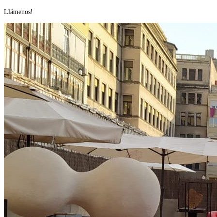
us
Llámenos!