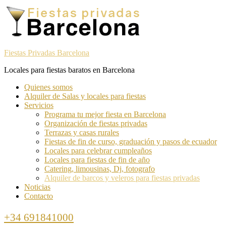
Skip
Skip
to
to
navigation
content
Fiestas Privadas Barcelona
Locales para fiestas baratos en Barcelona
Toggle
Quienes somos
navigation
Alquiler de Salas y locales para fiestas
menu
Servicios
Programa tu mejor fiesta en Barcelona
Organización de fiestas privadas
Terrazas y casas rurales
Fiestas de fin de curso, graduación y pasos de ecuador
Locales para celebrar cumpleaños
Locales para fiestas de fin de año
Catering, limousinas, Dj, fotografo
Alquiler de barcos y veleros para fiestas privadas
Noticias
Contacto
Call
+34 691841000