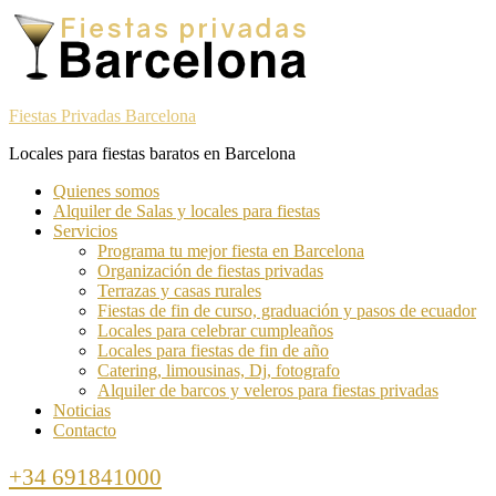
Skip
Skip
to
to
navigation
content
Fiestas Privadas Barcelona
Locales para fiestas baratos en Barcelona
Toggle
Quienes somos
navigation
Alquiler de Salas y locales para fiestas
menu
Servicios
Programa tu mejor fiesta en Barcelona
Organización de fiestas privadas
Terrazas y casas rurales
Fiestas de fin de curso, graduación y pasos de ecuador
Locales para celebrar cumpleaños
Locales para fiestas de fin de año
Catering, limousinas, Dj, fotografo
Alquiler de barcos y veleros para fiestas privadas
Noticias
Contacto
Call
+34 691841000