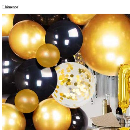
us
Llámenos!